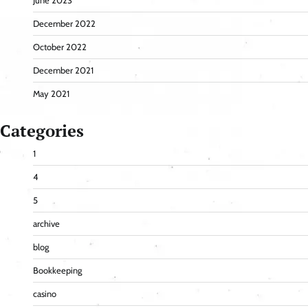
June 2023
December 2022
October 2022
December 2021
May 2021
Categories
1
4
5
archive
blog
Bookkeeping
casino