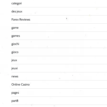
categori
des jeux
Forex Reviews
game
games
giochi
gioco
jeux
jeuxi
news
Online Casino
pages
part8