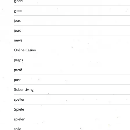
giochi
gioco
jeux
jeuxi
news
Online Casino
pages
part8
post
Sober Living
spellen
Spiele
spielen
spile