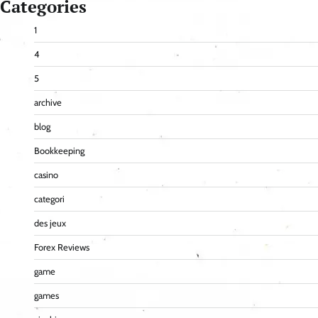
Categories
1
4
5
archive
blog
Bookkeeping
casino
categori
des jeux
Forex Reviews
game
games