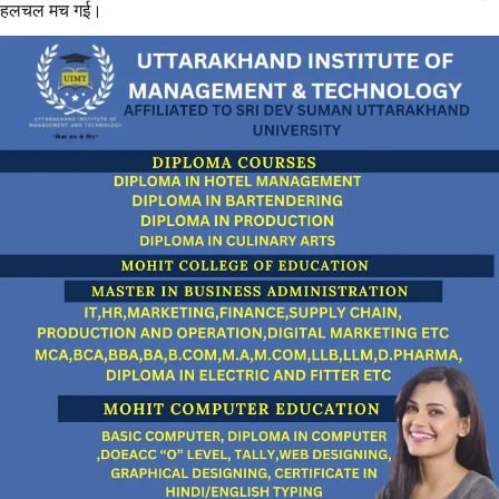
हलचल मच गई।