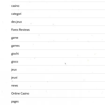
casino
categori
des jeux
Forex Reviews
game
games
giochi
gioco
jeux
jeuxi
news
Online Casino
pages