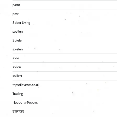
part8
post
Sober Living
spellen
Spiele
spielen
spile
spilen
spiller1
topsailevents.co.uk
Trading
Новости Форекс
उत्तराखंड