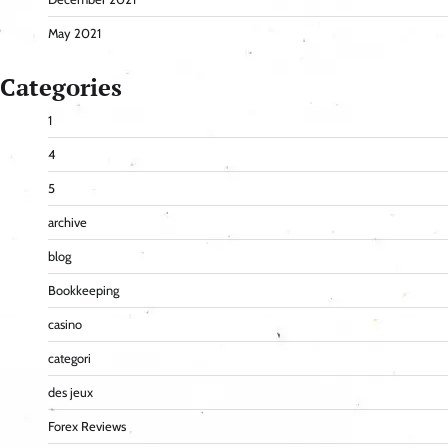
May 2021
Categories
1
4
5
archive
blog
Bookkeeping
casino
categori
des jeux
Forex Reviews