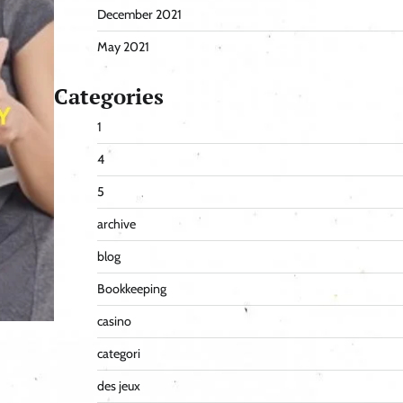
December 2021
May 2021
Categories
1
4
5
archive
blog
Bookkeeping
casino
categori
des jeux