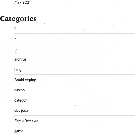
May 2021
Categories
1
4
5
archive
blog
Bookkeeping
casino
categori
des jeux
Forex Reviews
game