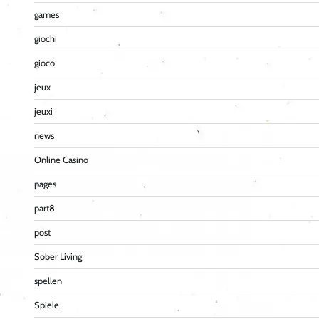
games
giochi
gioco
jeux
jeuxi
news
Online Casino
pages
part8
post
Sober Living
spellen
Spiele