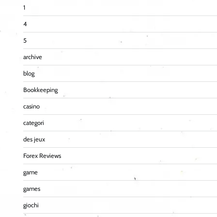
1
4
5
archive
blog
Bookkeeping
casino
categori
des jeux
Forex Reviews
game
games
giochi