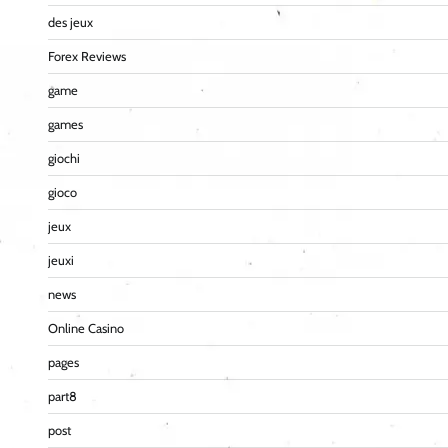
des jeux
Forex Reviews
game
games
giochi
gioco
jeux
jeuxi
news
Online Casino
pages
part8
post