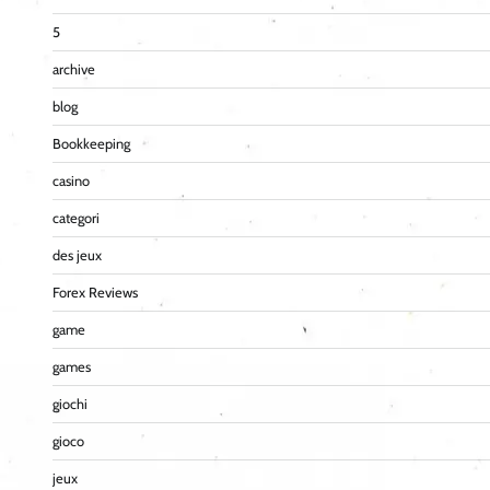
5
archive
blog
Bookkeeping
casino
categori
des jeux
Forex Reviews
game
games
giochi
gioco
jeux