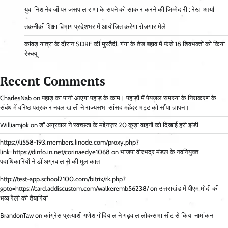
युवा निशानेबाजों पर जसपाल राणा के सपने को साकार करने की जिम्मेदारी : रेखा आर्या
तकनीकी शिक्षा विभाग प्रदेशभर में आयोजित करेगा रोजगार मेले
कांवड़ यात्रा के दौरान SDRF की मुस्तैदी, गंगा के तेज बहाव में फंसे 18 शिवभक्तों को किया
रेस्क्यू
Recent Comments
CharlesNab
on
पहाड़ का पानी आएगा पहाड़ के काम। पहाड़ों में पेयजल समस्या के निराकरण के
संबंध में वरिष्ठ पत्रकार नवल खाली ने राज्यसभा सांसद महेंद्र भट्ट को सौंपा ज्ञापन।
Williamjok
on
डॉ अग्रवाल ने स्वच्छता के मद्देनज़र 20 कूड़ा वाहनों को दिखाई हरी झंडी
https://li558-193.members.linode.com/proxy.php?
link=https://dinfo.in.net/corinaedye1068
on
भाजपा वीरभद्र मंडल के नवनियुक्त
पदाधिकारियों ने डॉ अग्रवाल से की मुलाकात
http://test-app.school2100.com/bitrix/rk.php?
goto=https://card.addiscustom.com/walkeremb56238/
on
उत्तराखंड में पीएम मोदी की
भव्य रैली की तैयारियां
BrandonTaw
on
कांग्रेस प्रत्याशी गणेश गोदियाल ने गढ़वाल लोकसभा सीट से किया नामांकन