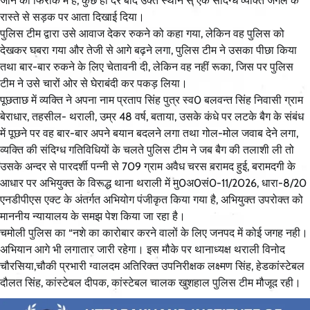
जाने की फिराक में है, कुछ ही देर बाद उक्त स्थान से एक संदिग्ध व्यक्ति जंगल के
रास्ते से सड़क पर आता दिखाई दिया।
पुलिस टीम द्वारा उसे आवाज देकर रुकने को कहा गया, लेकिन वह पुलिस को
देखकर घबरा गया और तेजी से आगे बढ़ने लगा, पुलिस टीम ने उसका पीछा किया
तथा बार-बार रुकने के लिए चेतावनी दी, लेकिन वह नहीं रूका, जिस पर पुलिस
टीम ने उसे चारों ओर से घेराबंदी कर पकड़ लिया।
पूछताछ में व्यक्ति ने अपना नाम प्रताप सिंह पुत्र स्व0 बलवन्त सिंह निवासी ग्राम
बेराधार, तहसील- थराली, उम्र 48 वर्ष, बताया, उसके कंधे पर लटके बैग के संबंध
में पूछने पर वह बार-बार अपने बयान बदलने लगा तथा गोल-मोल जवाब देने लगा,
व्यक्ति की संदिग्ध गतिविधियों के चलते पुलिस टीम ने जब बैग की तलाशी ली तो
उसके अन्दर से पारदर्शी पन्नी से 709 ग्राम अवैध चरस बरामद हुई, बरामदगी के
आधार पर अभियुक्त के विरूद्ध थाना थराली में मु0अ0सं0-11/2026, धारा-8/20
एनडीपीएस एक्ट के अंतर्गत अभियोग पंजीकृत किया गया है, अभियुक्त उपरोक्त को
माननीय न्यायालय के समझ पेश किया जा रहा है।
चमोली पुलिस का “नशे का कारोबार करने वालों के लिए जनपद में कोई जगह नही।
अभियान आगे भी लगातार जारी रहेगा। इस मौके पर थानाध्यक्ष थराली विनोद
चौरसिया,चौकी प्रभारी ग्वालदम अतिरिक्त उपनिरीक्षक लक्ष्मण सिंह, हेडकांस्टेबल
दौलत सिंह, कांस्टेबल दीपक, कांस्टेबल चालक खुशहाल पुलिस टीम मौजूद रही।