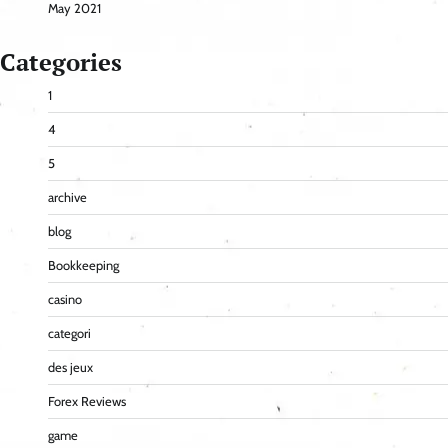
May 2021
Categories
1
4
5
archive
blog
Bookkeeping
casino
categori
des jeux
Forex Reviews
game