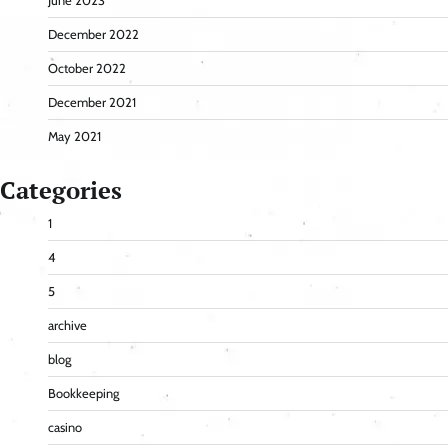
June 2023
December 2022
October 2022
December 2021
May 2021
Categories
1
4
5
archive
blog
Bookkeeping
casino