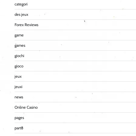
categori
des jeux
Forex Reviews
game
games
giochi
gioco
jeux
jeuxi
news
Online Casino
pages
part8