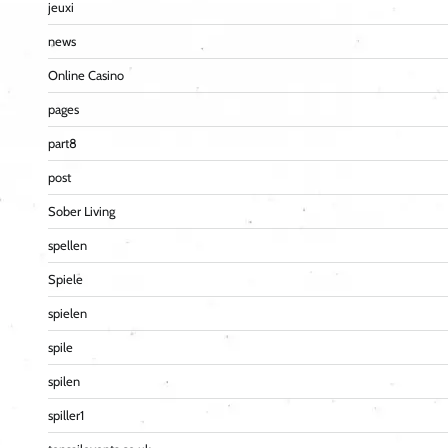
jeuxi
news
Online Casino
pages
part8
post
Sober Living
spellen
Spiele
spielen
spile
spilen
spiller1