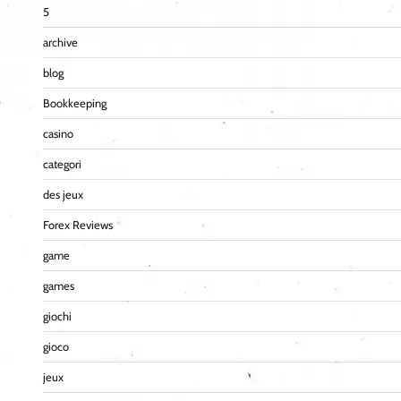
5
archive
blog
Bookkeeping
casino
categori
des jeux
Forex Reviews
game
games
giochi
gioco
jeux