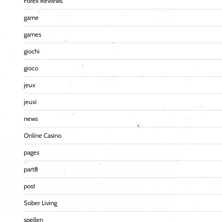
Forex Reviews
game
games
giochi
gioco
jeux
jeuxi
news
Online Casino
pages
part8
post
Sober Living
spellen