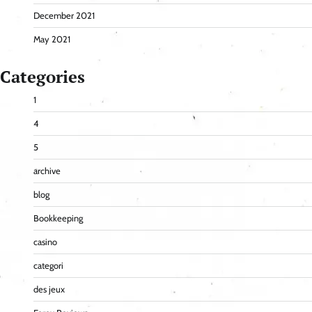
December 2021
May 2021
Categories
1
4
5
archive
blog
Bookkeeping
casino
categori
des jeux