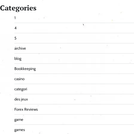
Categories
1
4
5
archive
blog
Bookkeeping
casino
categori
des jeux
Forex Reviews
game
games