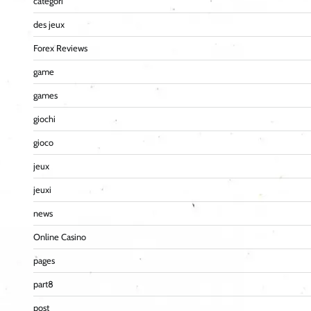
categori
des jeux
Forex Reviews
game
games
giochi
gioco
jeux
jeuxi
news
Online Casino
pages
part8
post