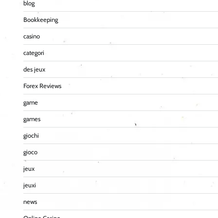
blog
Bookkeeping
casino
categori
des jeux
Forex Reviews
game
games
giochi
gioco
jeux
jeuxi
news