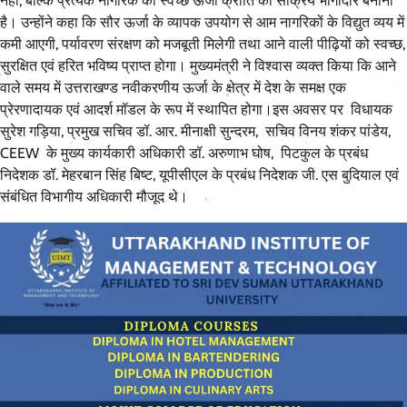
नहीं, बल्कि प्रत्येक नागरिक को स्वच्छ ऊर्जा क्रांति का सक्रिय भागीदार बनाना
है। उन्होंने कहा कि सौर ऊर्जा के व्यापक उपयोग से आम नागरिकों के विद्युत व्यय में
कमी आएगी, पर्यावरण संरक्षण को मजबूती मिलेगी तथा आने वाली पीढ़ियों को स्वच्छ,
सुरक्षित एवं हरित भविष्य प्राप्त होगा। मुख्यमंत्री ने विश्वास व्यक्त किया कि आने
वाले समय में उत्तराखण्ड नवीकरणीय ऊर्जा के क्षेत्र में देश के समक्ष एक
प्रेरणादायक एवं आदर्श मॉडल के रूप में स्थापित होगा।इस अवसर पर विधायक
सुरेश गड़िया, प्रमुख सचिव डॉ. आर. मीनाक्षी सुन्दरम, सचिव विनय शंकर पांडेय,
CEEW के मुख्य कार्यकारी अधिकारी डॉ. अरुणाभ घोष, पिटकुल के प्रबंध
निदेशक डॉ. मेहरबान सिंह बिष्ट, यूपीसीएल के प्रबंध निदेशक जी. एस बुदियाल एवं
संबंधित विभागीय अधिकारी मौजूद थे।