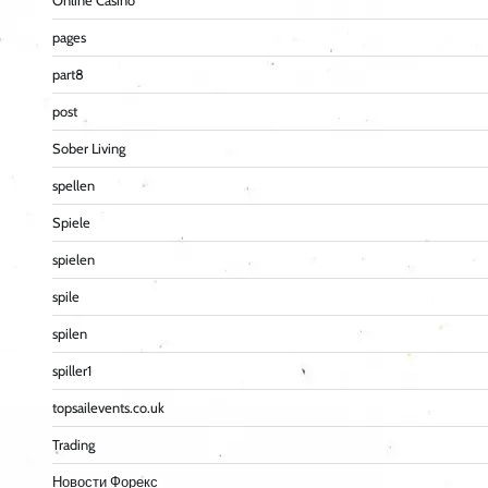
Online Casino
pages
part8
post
Sober Living
spellen
Spiele
spielen
spile
spilen
spiller1
topsailevents.co.uk
Trading
Новости Форекс