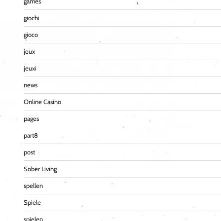
games
giochi
gioco
jeux
jeuxi
news
Online Casino
pages
part8
post
Sober Living
spellen
Spiele
spielen