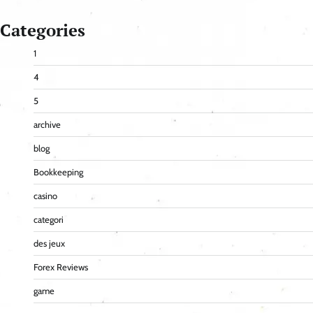
Categories
1
4
5
archive
blog
Bookkeeping
casino
categori
des jeux
Forex Reviews
game