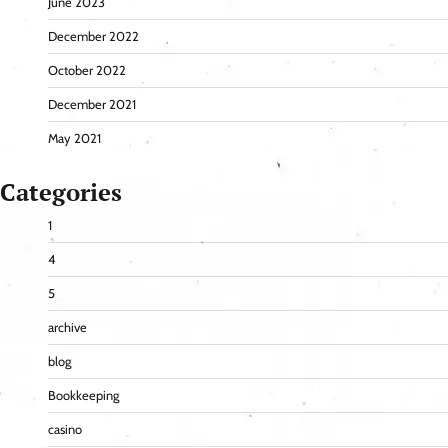
June 2023
December 2022
October 2022
December 2021
May 2021
Categories
1
4
5
archive
blog
Bookkeeping
casino