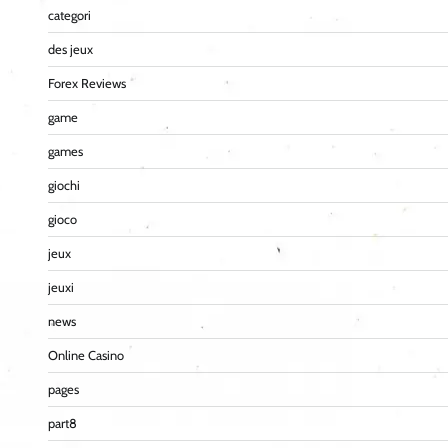
categori
des jeux
Forex Reviews
game
games
giochi
gioco
jeux
jeuxi
news
Online Casino
pages
part8