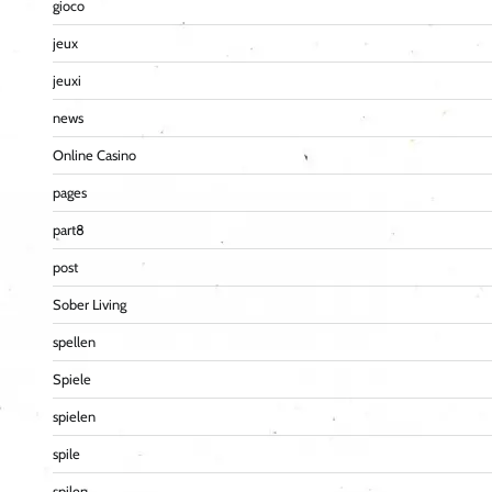
gioco
jeux
jeuxi
news
Online Casino
pages
part8
post
Sober Living
spellen
Spiele
spielen
spile
spilen