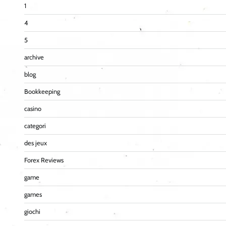
1
4
5
archive
blog
Bookkeeping
casino
categori
des jeux
Forex Reviews
game
games
giochi