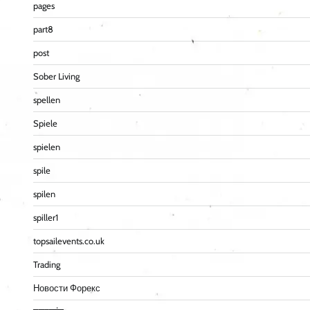
pages
part8
post
Sober Living
spellen
Spiele
spielen
spile
spilen
spiller1
topsailevents.co.uk
Trading
Новости Форекс