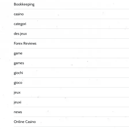
Bookkeeping
casino
categori
des jeux
Forex Reviews
game
games
giochi
gioco
jeux
jeuxi
news
Online Casino