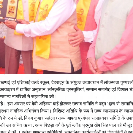
्ड) एवं एडिफाई वर्ल्ड स्कूल, देहरादून के संयुक्त तत्वावधान में लोकमाता पुण्यश्ल
्यक्रम में धार्मिक अनुष्ठान, सांस्कृतिक प्रस्तुतियां, सम्मान समारोह एवं विशाल भं
वं गणमान्य नागरिकों ने सहभागिता की।
 रहे। इस अवसर पर देवी अहिल्या बाई होल्कर उत्सव समिति ने पद्म भूषण से सम्मानि
ी का प्रथम नागरिक अभिनंदन किया। विशिष्ट अतिथि के रूप में उच्च न्यायालय के न्यायमू
िधि के रुप मे डॉ. विनय कुमार रूहेला (राज्य आपदा प्रबंधन सलाहकार समिति के उपाध्
 की उप सचिव ऋचा , अन्य पिछड़ा वर्ग के पूर्व ब्लॉक प्रमुख खेम सिंह पाल रहे मौजू
पाल ने की । अनेक गणमान्य अतिथियों, सामाजिक कार्यकर्ताओं एवं शिक्षाविदों ने अ