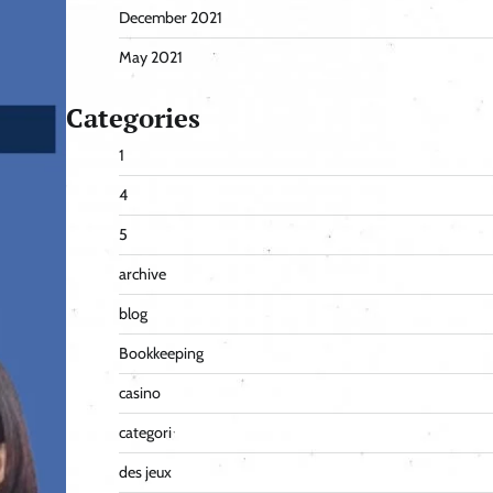
December 2021
May 2021
Categories
1
4
5
archive
blog
Bookkeeping
casino
categori
des jeux