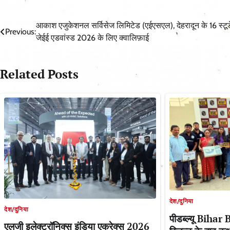
Post
आकाश एजुकेशनल सर्विसेज लिमिटेड (एईएसएल), देहरादून के 16 स्टूड
Previous:
जेईई एडवांस्ड 2026 के लिए क्वालिफ़ाई
navigation
Related Posts
देश/दुनिया
देश/दुनिया
पीडब्ल्यू Bihar
एलजी इलेक्ट्रॉनिक्स इंडिया एक्रेक्स 2026