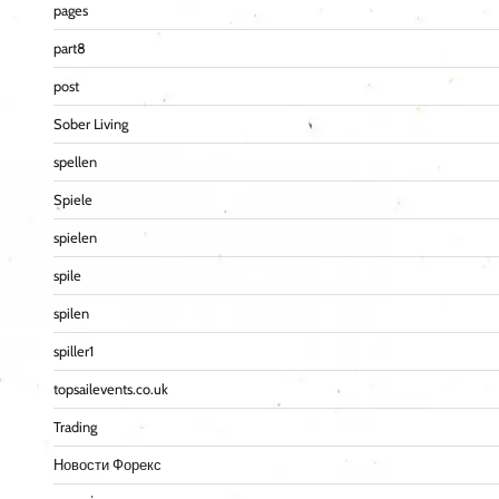
pages
part8
post
Sober Living
spellen
Spiele
spielen
spile
spilen
spiller1
topsailevents.co.uk
Trading
Новости Форекс