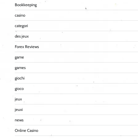
Bookkeeping
casino
categori
des jeux
Forex Reviews
game
games
giochi
gioco
jeux
jeuxi
news
Online Casino