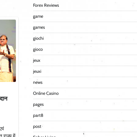
Forex Reviews
game
games
giochi
gioco
jeux
jeuxi
news
Online Casino
रदान
pages
part8
post
वं
राज्य में