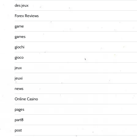
des jeux
Forex Reviews
game
games
giochi
gioco
jeux
jeuxi
news
Online Casino
pages
part8
post