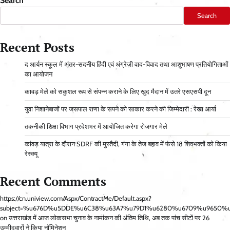
Search
Search
Recent Posts
द आर्यन स्कूल में अंतर-सदनीय हिंदी एवं अंग्रेज़ी वाद-विवाद तथा आशुभाषण प्रतियोगिताओं
का आयोजन
कावड़ मेले को सकुशल रूप से संपन्न कराने के लिए खुद मैदान में उतरे एसएसपी दून
युवा निशानेबाजों पर जसपाल राणा के सपने को साकार करने की जिम्मेदारी : रेखा आर्या
तकनीकी शिक्षा विभाग प्रदेशभर में आयोजित करेगा रोजगार मेले
कांवड़ यात्रा के दौरान SDRF की मुस्तैदी, गंगा के तेज बहाव में फंसे 18 शिवभक्तों को किया
रेस्क्यू
Recent Comments
https://cn.uniview.com/Aspx/ContractMe/Default.aspx?
subject=%u676D%u5DDE%u6C38%u63A7%u79D1%u6280%u6709%u9650%u516C%u5
on
उत्तराखंड में आज लोकसभा चुनाव के नामांकन की अंतिम तिथि, अब तक पांच सीटों पर 26
उम्मीदवारों ने किया नॉमिनेशन