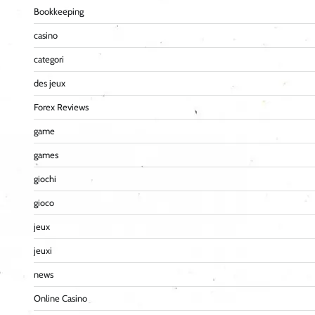
Bookkeeping
casino
categori
des jeux
Forex Reviews
game
games
giochi
gioco
jeux
jeuxi
news
Online Casino