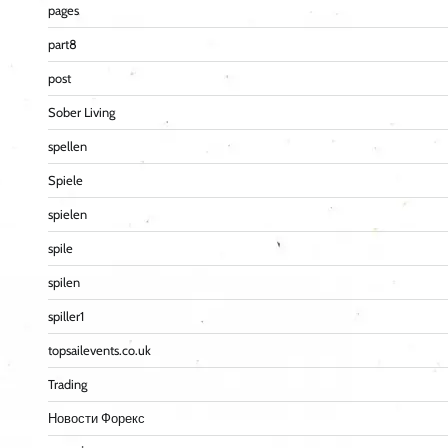
pages
part8
post
Sober Living
spellen
Spiele
spielen
spile
spilen
spiller1
topsailevents.co.uk
Trading
Новости Форекс