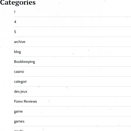
Categories
1
4
5
archive
blog
Bookkeeping
casino
categori
des jeux
Forex Reviews
game
games