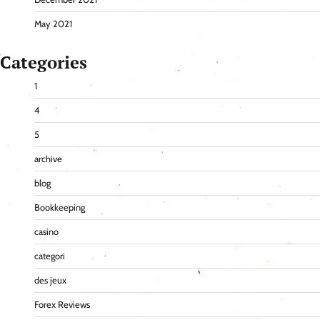
May 2021
Categories
1
4
5
archive
blog
Bookkeeping
casino
categori
des jeux
Forex Reviews