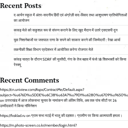
Recent Posts
द आर्यन स्कूल में अंतर-सदनीय हिंदी एवं अंग्रेज़ी वाद-विवाद तथा आशुभाषण प्रतियोगिताओं
का आयोजन
कावड़ मेले को सकुशल रूप से संपन्न कराने के लिए खुद मैदान में उतरे एसएसपी दून
युवा निशानेबाजों पर जसपाल राणा के सपने को साकार करने की जिम्मेदारी : रेखा आर्या
तकनीकी शिक्षा विभाग प्रदेशभर में आयोजित करेगा रोजगार मेले
कांवड़ यात्रा के दौरान SDRF की मुस्तैदी, गंगा के तेज बहाव में फंसे 18 शिवभक्तों को किया
रेस्क्यू
Recent Comments
https://cn.uniview.com/Aspx/ContractMe/Default.aspx?
subject=%u676D%u5DDE%u6C38%u63A7%u79D1%u6280%u6709%u9650%u516C%u5
on
उत्तराखंड में आज लोकसभा चुनाव के नामांकन की अंतिम तिथि, अब तक पांच सीटों पर 26
उम्मीदवारों ने किया नॉमिनेशन
https://fxsklad.ru
on
ग्राम सभा मटई में भालू की दहशत। ग्रामीण पर किया आत्मघाती हमला।
https://m.photo-screen.co.kr/member/login.html?