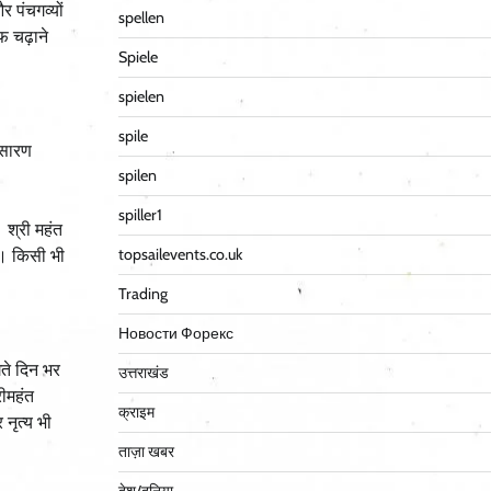
र पंचगव्यों
spellen
ाफ चढ़ाने
Spiele
spielen
spile
रसारण
spilen
spiller1
 श्री महंत
topsailevents.co.uk
ैं। किसी भी
Trading
Новости Форекс
गते दिन भर
उत्तराखंड
रीमहंत
क्राइम
नृत्य भी
ताज़ा खबर