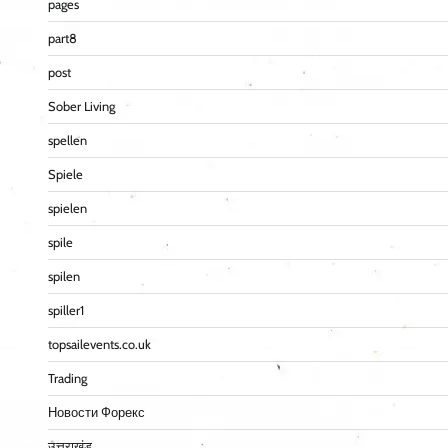
pages
part8
post
Sober Living
spellen
Spiele
spielen
spile
spilen
spiller1
topsailevents.co.uk
Trading
Новости Форекс
उत्तराखंड