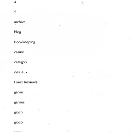
4
5
archive
blog
Bookkeeping
casino
categori
des jeux
Forex Reviews
game
games
giochi
gioco