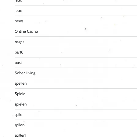
jeux
jeuxi
news
Online Casino
pages
part8
post
Sober Living
spellen
Spiele
spielen
spile
spilen
spiller1