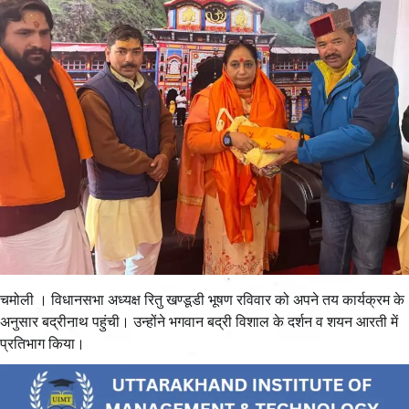
चमोली । विधानसभा अध्यक्ष रितु खण्डूडी भूषण रविवार को अपने तय कार्यक्रम के
अनुसार बद्रीनाथ पहुंची। उन्होंने भगवान बद्री विशाल के दर्शन व शयन आरती में
प्रतिभाग किया।