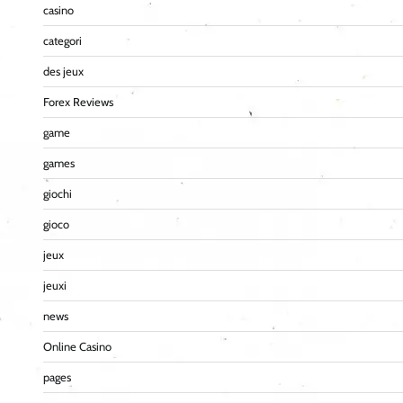
casino
categori
des jeux
Forex Reviews
game
games
giochi
gioco
jeux
jeuxi
news
Online Casino
pages