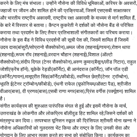
करने के लिए मंच संभाला। उन्होंने नौसेना की विविध भूमिकाओं, करियर के अवसरों,
जहाजों पर जीवन और शामिल होने की प्रक्रियाओं, जिसमें एसएसबी साक्षात्कार
और भारतीय राष्ट्रीय अकादमी, राष्ट्रीय रक्षा अकादमी के माध्यम से मार्ग शामिल हैं,
के बारे में विस्तार से बताया। कैप्टन कुकरेती ने दर्शकों को नौसेना बैंड से परिचित
कराया तथा प्रदर्शन के लिए तैयार प्रतिभाशाली संगीतकारों का परिचय कराया।
नौसेना के इस बैंड ने विविध प्रदर्शनों की सूची पेश की, जिसमें शामिल हैं जिसमें
उदय दास(बांसुरी/सोप्रानो सैक्सोफोन),अमल जोस (शहनाई/गायन),रोशन थापा
(शहनाई),रूपम रॉय (शहनाई),वरदान चौहान (शहनाई),विशाल (ऑल्टो
सैक्सोफोन),संदीप दिगल (टेनर सैक्सोफोन),अरुण कुमार(बैसून/लीड गिटार), राहुल
जोशी(फ्रेंच हॉर्न), यूकेके रेड्डी(कॉर्नेट), बी आनंदराज (कॉर्नेट), जॉन पॉल एडी
(कॉर्नेट/गायन),मामूप्रीत सिंह(कॉर्नेट/कीबोर्ड), स्वप्निल छेत्री(टेनर ट्रॉम्बोन),
भूपति ई(टेनर ट्रॉम्बोन/कीबोर्ड), एंथनी राफेल (यूफोनियम/ऑक्टा पैड), श्रीजीत
वीआर(बास), वी प्रणव(बास),एसबी राणा मगर(बास),प्रिंस वर्गीस (पर्क्यूशन) शामिल
है।
संगीत कार्यक्रम की शुरुआत पारंपरिक मंगल से हुई और इसमें नौसेना के मार्च,
उत्तराखंड के लोकगीत और लोकप्रिय बॉलीवुड हिट शामिल रहे,जिसने दर्शकों को
मंत्रमुग्ध कर दिया। तत्पश्चात यूनिसन स्कूल की प्रिंसिपल श्रीमती मोना खन्ना ने
नौसेना अधिकारियों को गुलदस्ता भेंट किया और राष्ट्र के लिए उनकी सेवा और
योगदान के लिए आभार व्यक्त करते हुए सभा को संबोधित किया। कार्यक्रम का