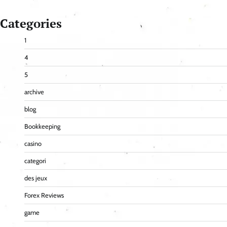
Categories
1
4
5
archive
blog
Bookkeeping
casino
categori
des jeux
Forex Reviews
game