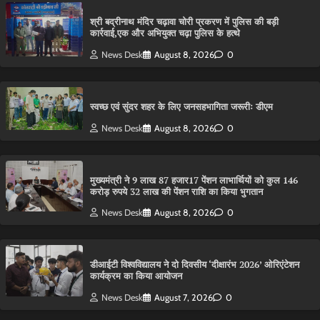
श्री बद्रीनाथ मंदिर चढ़ावा चोरी प्रकरण में पुलिस की बड़ी
कार्रवाई,एक और अभियुक्त चढ़ा पुलिस के हत्थे
News Desk
August 8, 2026
0
स्वच्छ एवं सुंदर शहर के लिए जनसहभागिता जरूरीः डीएम
News Desk
August 8, 2026
0
मुख्यमंत्री ने 9 लाख 87 हजार17 पेंशन लाभार्थियों को कुल 146
करोड़ रुपये 32 लाख की पेंशन राशि का किया भुगतान
News Desk
August 8, 2026
0
डीआईटी विश्वविद्यालय ने दो दिवसीय ‘दीक्षारंभ 2026’ ओरिएंटेशन
कार्यक्रम का किया आयोजन
News Desk
August 7, 2026
0