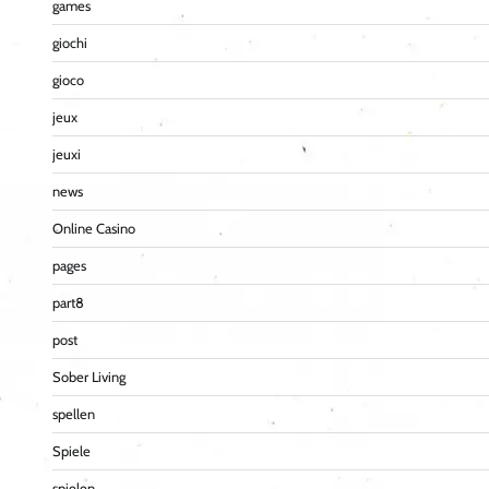
games
giochi
gioco
jeux
jeuxi
news
Online Casino
pages
part8
post
Sober Living
spellen
Spiele
spielen