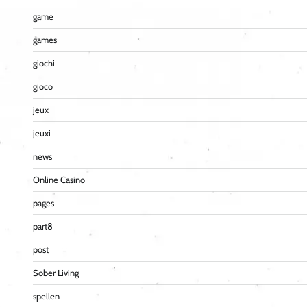
game
games
giochi
gioco
jeux
jeuxi
news
Online Casino
pages
part8
post
Sober Living
spellen