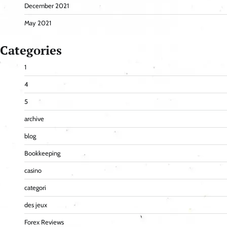
December 2021
May 2021
Categories
1
4
5
archive
blog
Bookkeeping
casino
categori
des jeux
Forex Reviews