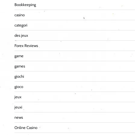
Bookkeeping
casino
categori
des jeux
Forex Reviews
game
games
giochi
gioco
jeux
jeuxi
news
Online Casino