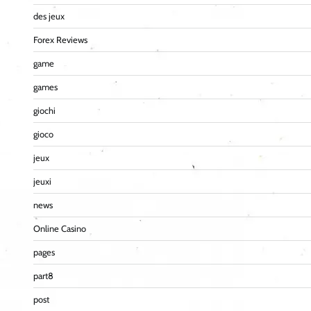
des jeux
Forex Reviews
game
games
giochi
gioco
jeux
jeuxi
news
Online Casino
pages
part8
post