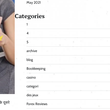
May 2021
Categories
1
4
5
archive
blog
Bookkeeping
casino
categori
des jeux
े दूसरे
Forex Reviews