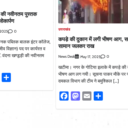
ी की नवीनतम पुस्तक
ोकार्पण
उत्तराखंड
0
 2025
कपडे़ की दुकान में लगी भीषण आग, स
 नानक पब्लिक बालक इंटर कॉलेज,
सामान जलकर राख
 (जीव विज्ञान) पद पर कार्यरत व
ॉ. वंदना खण्डूड़ी की नवीनतम
News Desk
0
May 17, 2025
खटीमा। नगर के गोटिया इलाके में कपड़े की द
भीषण आग लग गयी। सूचना पाकर मौके पर 
ook
stodon
Email
Share
दमकल विभाग की टीम ने बमुश्किल […]
Facebook
Mastodon
Email
Share