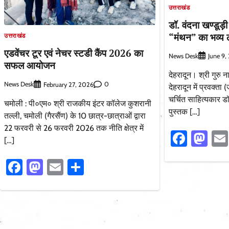
उत्तराखंड
डॉ. वंदना खण्डूड़
“मंथन” का भव्य ल
उत्तराखंड
एडवेंचर टूर एवं नेचर स्टडी कैंप 2026 का
News Desk
June 9,
सफल आयोजन
देहरादून। श्री गुरु
News Desk
0
February 27, 2026
देहरादून में प्रवक्ता
चर्चित साहित्यकार ड
चमोली : पी०एम० श्री राजकीय इंटर कॉलेज कुशरानी
पुस्तक […]
तल्ली, चमोली (गैरसैंण) के 10 छात्र-छात्राओं द्वारा
22 फरवरी से 26 फरवरी 2026 तक नीति क्षेत्र में
Faceb
Ma
[…]
Facebook
Mastodon
Email
Share