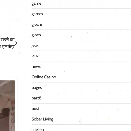
game
games
giochi
gioco
ी रखने का
jeux
 मूलमंत्र
jeuxi
news
Online Casino
pages
part8
post
Sober Living
spellen