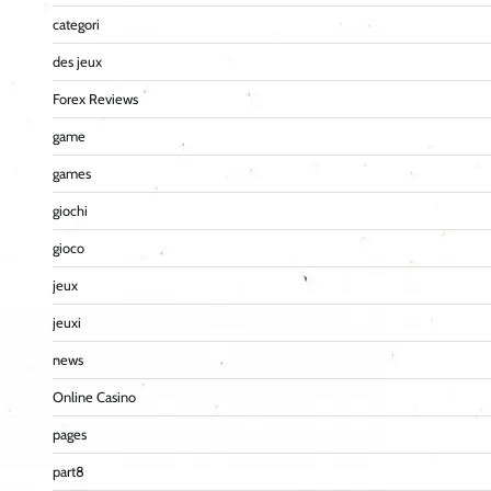
categori
des jeux
Forex Reviews
game
games
giochi
gioco
jeux
jeuxi
news
Online Casino
pages
part8