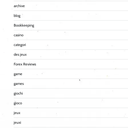
archive
blog
Bookkeeping
casino
categori
des jeux
Forex Reviews
game
games
giochi
gioco
jeux
jeuxi