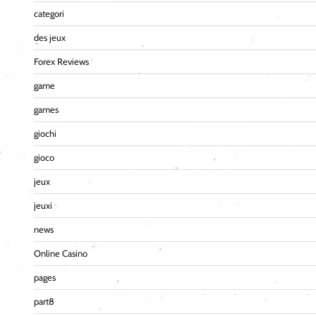
categori
des jeux
Forex Reviews
game
games
giochi
gioco
jeux
jeuxi
news
Online Casino
pages
part8