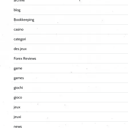
archive
blog
Bookkeeping
casino
categori
des jeux
Forex Reviews
game
games
giochi
gioco
jeux
jeuxi
news