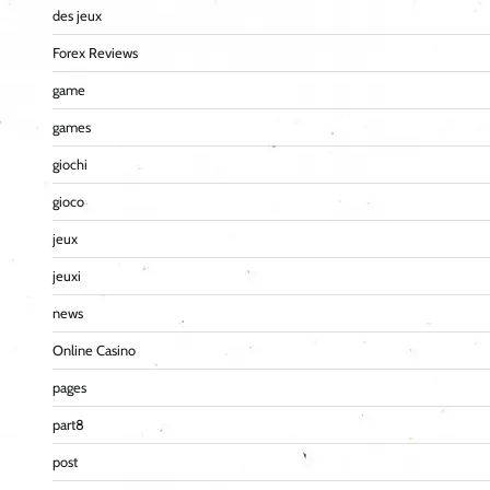
des jeux
Forex Reviews
game
games
giochi
gioco
jeux
jeuxi
news
Online Casino
pages
part8
post