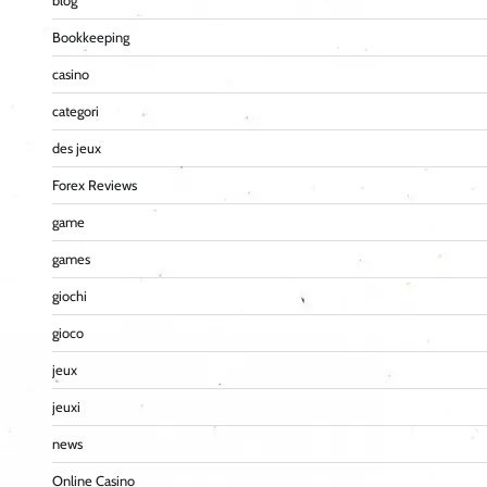
blog
Bookkeeping
casino
categori
des jeux
Forex Reviews
game
games
giochi
gioco
jeux
jeuxi
news
Online Casino