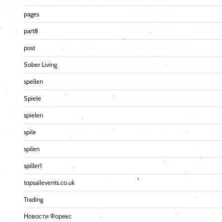
pages
part8
post
Sober Living
spellen
Spiele
spielen
spile
spilen
spiller1
topsailevents.co.uk
Trading
Новости Форекс