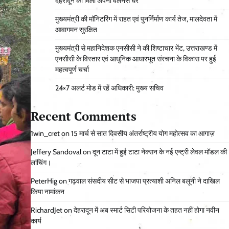
देहरादून को मिला अपना वेलनेस घर
मुख्यमंत्री की मॉनिटरिंग में राहत एवं पुनर्निर्माण कार्य तेज, मालदेवता में
आवागमन सुरक्षित
मुख्यमंत्री से महानिदेशक एनसीसी ने की शिष्टाचार भेंट, उत्तराखण्ड में
एनसीसी के विस्तार एवं आधुनिक आधारभूत संरचना के विकास पर हुई
महत्वपूर्ण चर्चा
24×7 अलर्ट मोड में रहें अधिकारी: मुख्य सचिव
Recent Comments
1win_cret
on
15 मार्च से सात दिवसीय अंतर्राष्ट्रीय योग महोत्सव का आगाज़
Jeffery Sandoval
on
दून टाटा में हुई टाटा नेक्सन के नई एन्ट्री लेवल मॉडल की
लांचिंग।
PeterHig
on
गढ़वाल संसदीय सीट से भाजपा प्रत्याशी अनिल बलूनी ने दाखिल
किया नामांकन
RichardJet
on
देहरादून में अब स्मार्ट सिटी परियोजना के तहत नहीं होगा नवीन
कार्य