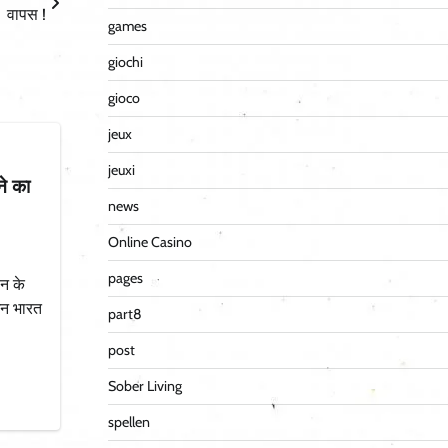
वापस !
games
giochi
gioco
jeux
jeuxi
ने का
news
Online Casino
pages
न के
शन भारत
part8
post
Sober Living
spellen