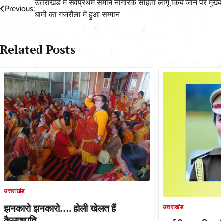
Post
उत्तराखंड में सर्वप्रथम समान नागरिक संहिता लागू किये जाने पर मुख्य
Previous:
धामी का गजरौला में हुआ सम्मान
navigation
Related Posts
उत्तराखंड
झनकारो झनकारो…. होली खेलत हैं
उत्तराखंड
कैलाशपति…