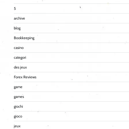
5
archive
blog
Bookkeeping
casino
categori
des jeux
Forex Reviews
game
games
giochi
gioco
jeux