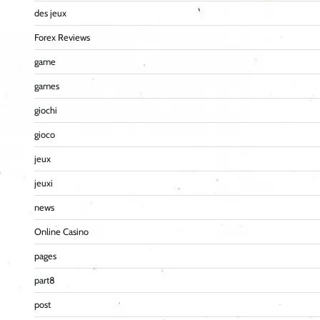
des jeux
Forex Reviews
game
games
giochi
gioco
jeux
jeuxi
news
Online Casino
pages
part8
post