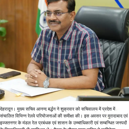
देहरादून। मुख्य सचिव आनन्द बर्द्धन ने शुक्रवार को सचिवालय में प्रदेश में
संचालित विभिन्न रेलवे परियोजनाओं की समीक्षा की। इस अवसर पर मुरादाबाद एवं
इज्जतनगर के मंडल रेल प्रबंधक एवं शासन के उच्चाधिकारी एवं सम्बन्धित जनपदों