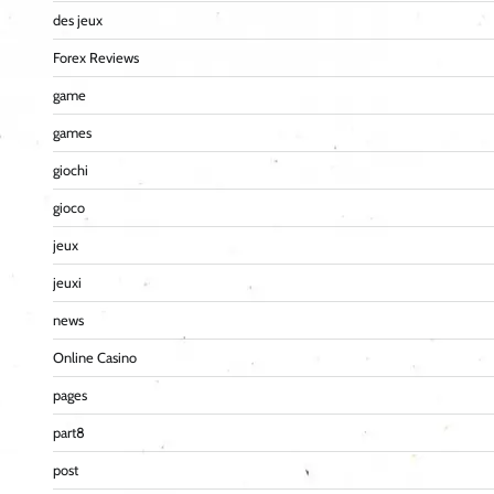
des jeux
Forex Reviews
game
games
giochi
gioco
jeux
jeuxi
news
Online Casino
pages
part8
post