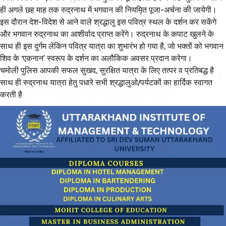
ही अगले छह माह तक रुद्रनाथ में भगवान की नियमित पूजा-अर्चना की जायेगी।
इस दौरान देश-विदेश से आने वाले श्रद्धालु इस पवित्र स्थल के दर्शन कर सकेंगे
और भगवान रुद्रनाथ का आशीर्वाद प्राप्त करेंगे। रुद्रनाथ के कपाट खुलने के
साथ ही इस दुर्गम लेकिन पवित्र यात्रा का शुभारंभ हो गया है, जो भक्तों को भगवान
शिव के ‘एकनान’ स्वरूप के दर्शन का अलौकिक अवसर प्रदान करेगा।
चमोली पुलिस आपकी सफल सुखद, सुरक्षित यात्रा के लिए तत्पर व प्रतिबद्ध है
साथ ही रुद्रनाथ यात्रा हेतु पधारे सभी श्रद्धालुओ/पर्यटकों का हार्दिक स्वागत
करती है