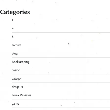
Categories
1
4
5
archive
blog
Bookkeeping
casino
categori
des jeux
Forex Reviews
game